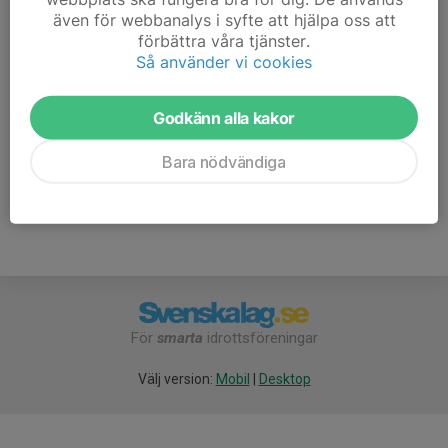
även för webbanalys i syfte att hjälpa oss att
7. Haparanda FF
6
-15
6
förbättra våra tjänster.
Så använder vi cookies
8. Gammelstads IF
5
-1
5
Godkänn alla kakor
9. Hemmingsmarks IF Södra United
7
-23
3
10. Luleå SK
Bara nödvändiga
0
0
0
För
smarta
idrottsföreningar
Välj version:
Mobil
|
Desktop