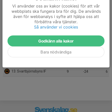
Vi använder oss av kakor (cookies) för att vår
7. Gammelstads IF
10
-8
12
webbplats ska fungera bra för dig. De används
även för webbanalys i syfte att hjälpa oss att
8. Jokkmokks SK
10
-13
12
förbättra våra tjänster.
Så använder vi cookies
9. Blåsmark SK
9
-5
10
10. IFK Arvidsjaur FK
8
-6
9
Godkänn alla kakor
11. Sundoms IF
10
-20
6
Bara nödvändiga
12. Överkalix IF
9
-22
6
13. Svartbjörnsbyns IF
9
-24
6