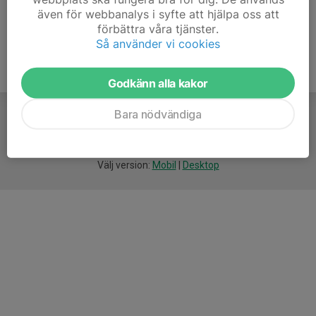
även för webbanalys i syfte att hjälpa oss att
förbättra våra tjänster.
Så använder vi cookies
Godkänn alla kakor
Bara nödvändiga
För
smarta
idrottsföreningar
Välj version:
Mobil
|
Desktop