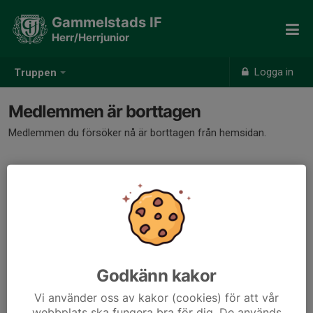
Gammelstads IF
Herr/Herrjunior
Logga in
Truppen
Medlemmen är borttagen
Medlemmen du försöker nå är borttagen från hemsidan.
Godkänn kakor
Vi använder oss av kakor (cookies) för att vår
webbplats ska fungera bra för dig. De används