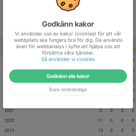
Ålder
17 år
Godkänn kakor
Vi använder oss av kakor (cookies) för att vår
webbplats ska fungera bra för dig. De används
även för webbanalys i syfte att hjälpa oss att
ALLA SERIER
ALLA ÅR
förbättra våra tjänster.
Så använder vi cookies
2026
12
0
0
0
2025
21
0
0
0
Godkänn alla kakor
2024
5
0
0
0
Bara nödvändiga
2023
15
0
0
0
2022
10
0
0
0
2021
3
0
0
0
2020
11
0
0
0
2019
13
0
0
0