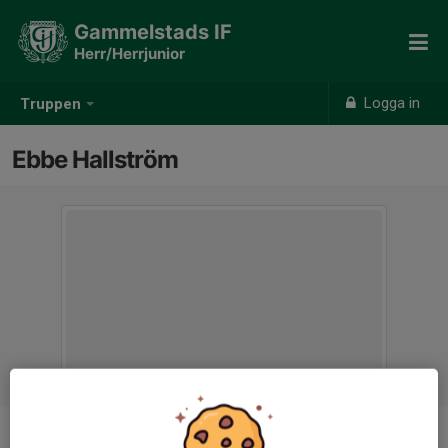
Gammelstads IF
Herr/Herrjunior
Logga in
Truppen
Ebbe Hallström
Position
-