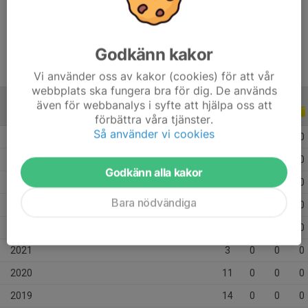
Ålder
16 år
Godkänn kakor
Vi använder oss av kakor (cookies) för att vår
webbplats ska fungera bra för dig. De används
även för webbanalys i syfte att hjälpa oss att
ALLA SERIER
ALLA ÅR
förbättra våra tjänster.
Så använder vi cookies
2026
16
0
0
0
2025
28
0
0
0
Godkänn alla kakor
2024
6
0
0
0
Bara nödvändiga
2023
12
0
0
0
2022
8
0
0
0
2021
3
0
0
0
2020
11
0
0
0
2019
14
0
0
0