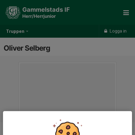
Gammelstads IF
Herr/Herrjunior
Logga in
Truppen
Oliver Selberg
Position
-