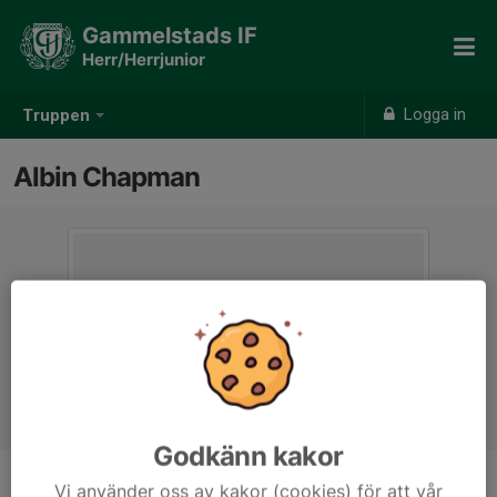
Gammelstads IF
Herr/Herrjunior
Logga in
Truppen
Albin Chapman
Godkänn kakor
Vi använder oss av kakor (cookies) för att vår
Position
-