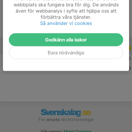
webbplats ska fungera bra för dig. De används
Ålder
19 år
även för webbanalys i syfte att hjälpa oss att
förbättra våra tjänster.
Så använder vi cookies
Godkänn alla kakor
ALLA SERIER
ALLA ÅR
Bara nödvändiga
2026
5
0
0
0
Totalt
5
0
0
0
För
smarta
idrottsföreningar
Välj version:
Mobil
|
Desktop