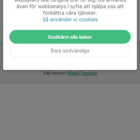
även för webbanalys i syfte att hjälpa oss att
förbättra våra tjänster.
Så använder vi cookies
Godkänn alla kakor
Bara nödvändiga
För
smarta
idrottsföreningar
Välj version:
Mobil
|
Desktop