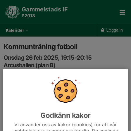
Gammelstads IF
P2013
Logga in
Kalender
Kommunträning fotboll
Onsdag 26 feb 2025, 19:15-20:15
Arcushallen (plan B)
Samling: 19:15
Godkänn kakor
Vi använder oss av kakor (cookies) för att vår
webbplats ska fungera bra för dig. De används