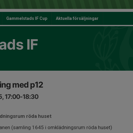
Gammelstads IF Cup
Aktuella försäljningar
ds IF
ning med p12
5, 17:00-18:30
ädningsrum röda huset
anen (samling 1645 i omklädningsrum röda huset)