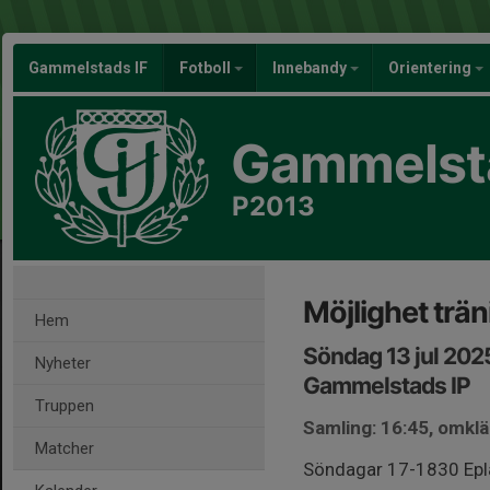
Gammelstads IF
Fotboll
Innebandy
Orientering
Gammelsta
P2013
Möjlighet trä
Hem
Söndag 13 jul 202
Nyheter
Gammelstads IP
Truppen
Samling: 16:45, omkl
Matcher
Söndagar 17-1830 Epl