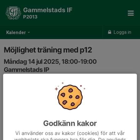
Gammelstads IF
P2013
Logga in
Kalender
Möjlighet träning med p12
Måndag 14 jul 2025, 18:00-19:00
Gammelstads IP
Samling: 17:45, Kansliet
Måndagar 1800-1900 Fysträning löparskor på (Samling
1745 nere vid kansliet, om vi inte springer på
Mattisberget)
Godkänn kakor
Vi använder oss av kakor (cookies) för att vår
webbplats ska fungera bra för dig. De används