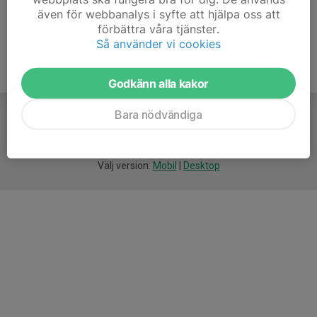
även för webbanalys i syfte att hjälpa oss att
förbättra våra tjänster.
Så använder vi cookies
Godkänn alla kakor
Bara nödvändiga
För
smarta
idrottsföreningar
Välj version:
Mobil
|
Desktop