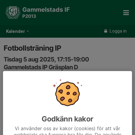
Gammelstads IF
P2013
Logga in
Kalender
Fotbollsträning IP
Tisdag 5 aug 2025, 17:15-19:00
Gammelstads IP Gräsplan D
Samling: 17:15
Godkänn kakor
Vi använder oss av kakor (cookies) för att vår
webbplats ska fungera bra för dig. De används