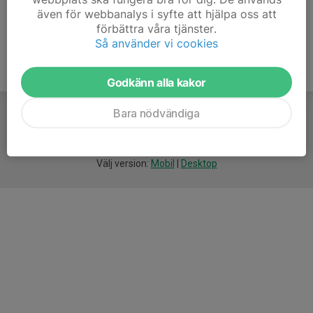
även för webbanalys i syfte att hjälpa oss att
förbättra våra tjänster.
Så använder vi cookies
Godkänn alla kakor
Bara nödvändiga
För
smarta
idrottsföreningar
Välj version:
Mobil
|
Desktop