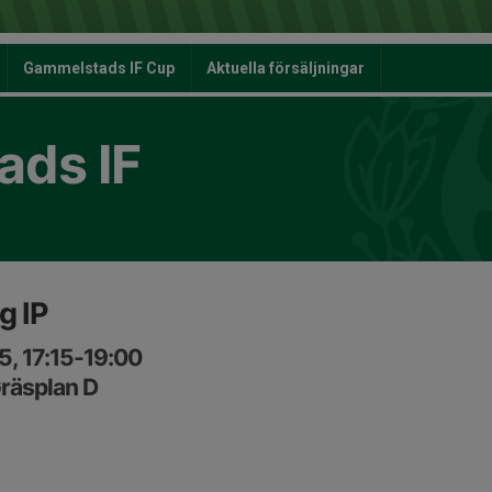
Gammelstads IF Cup
Aktuella försäljningar
ds IF
g IP
5, 17:15-19:00
räsplan D