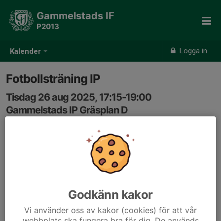
Gammelstads IF
P2013
Logga in
Kalender
Fotbollsträning IP
Tisdag 26 aug 2025, 17:15-19:00
Gammelstads IP Gräsplan D
Samling: 17:15
Godkänn kakor
Vi använder oss av kakor (cookies) för att vår
webbplats ska fungera bra för dig. De används