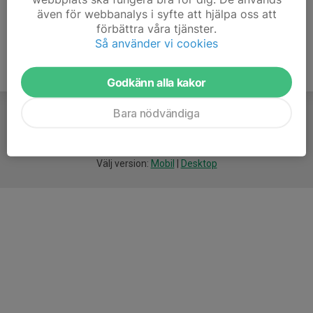
även för webbanalys i syfte att hjälpa oss att
förbättra våra tjänster.
Så använder vi cookies
Godkänn alla kakor
Bara nödvändiga
För
smarta
idrottsföreningar
Välj version:
Mobil
|
Desktop