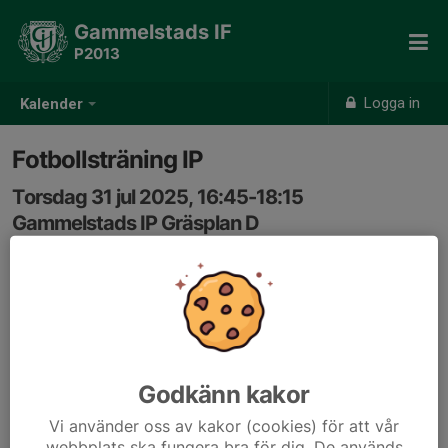
Gammelstads IF
P2013
Logga in
Kalender
Fotbollsträning IP
Torsdag 31 jul 2025, 16:45-18:15
Gammelstads IP Gräsplan D
Samling: 16:45
Godkänn kakor
Vi använder oss av kakor (cookies) för att vår
webbplats ska fungera bra för dig. De används