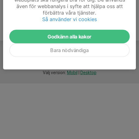
även för webbanalys i syfte att hjälpa oss att
förbättra våra tjänster.
Så använder vi cookies
Godkänn alla kakor
Bara nödvändiga
För
smarta
idrottsföreningar
Välj version:
Mobil
|
Desktop