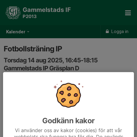
Gammelstads IF
P2013
Logga in
Kalender
Fotbollsträning IP
Torsdag 14 aug 2025, 16:45-18:15
Gammelstads IP Gräsplan D
Samling: 16:45
Godkänn kakor
Vi använder oss av kakor (cookies) för att vår
webbplats ska fungera bra för dig. De används