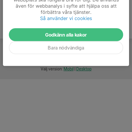
även för webbanalys i syfte att hjälpa oss att
förbättra våra tjänster.
Så använder vi cookies
Godkänn alla kakor
Bara nödvändiga
För
smarta
idrottsföreningar
Välj version:
Mobil
|
Desktop