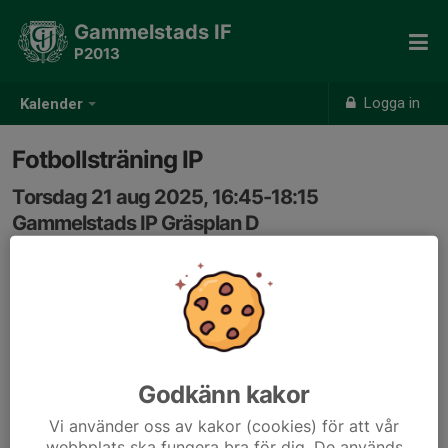
Gammelstads IF
P2013
Logga in
Kalender
Fotbollsträning IP
Torsdag 21 aug 2025, 16:45-18:15
Gammelstads IP Gräsplan D
Samling: 16:45
Godkänn kakor
Vi använder oss av kakor (cookies) för att vår
webbplats ska fungera bra för dig. De används