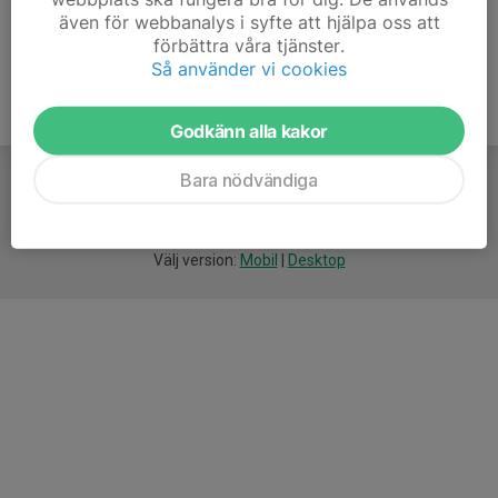
även för webbanalys i syfte att hjälpa oss att
förbättra våra tjänster.
Så använder vi cookies
Godkänn alla kakor
Bara nödvändiga
För
smarta
idrottsföreningar
Välj version:
Mobil
|
Desktop