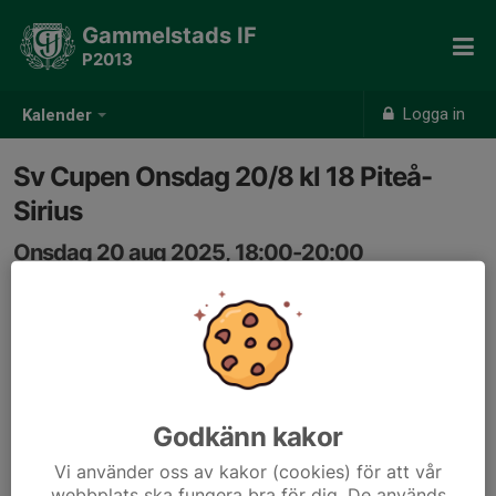
Gammelstads IF
P2013
Logga in
Kalender
Sv Cupen Onsdag 20/8 kl 18 Piteå-
Sirius
Onsdag 20 aug 2025, 18:00-20:00
LF Arena
Samling: 17:30, LF Arena
Godkänn kakor
Vi använder oss av kakor (cookies) för att vår
webbplats ska fungera bra för dig. De används