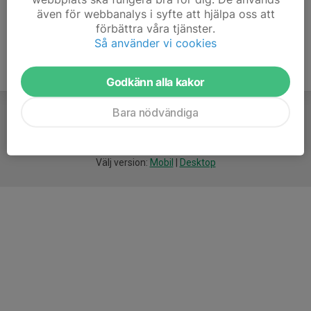
även för webbanalys i syfte att hjälpa oss att
förbättra våra tjänster.
Så använder vi cookies
Godkänn alla kakor
Bara nödvändiga
För
smarta
idrottsföreningar
Välj version:
Mobil
|
Desktop