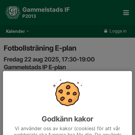
Gammelstads IF
P2013
Logga in
Kalender
Fotbollsträning E-plan
Fredag 22 aug 2025, 17:30-19:00
Gammelstads IP E-plan
Samling: 17:15, E-plan
Godkänn kakor
Vi använder oss av kakor (cookies) för att vår
webbplats ska fungera bra för dig. De används