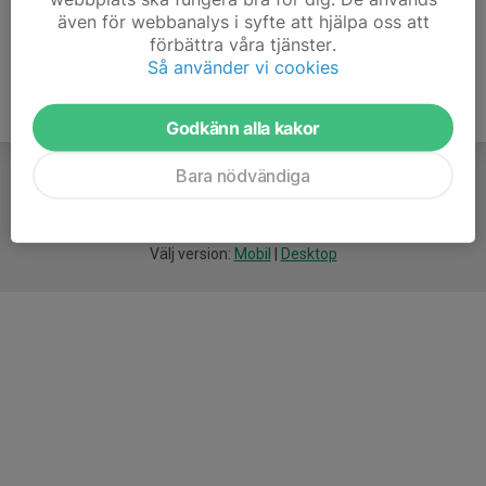
även för webbanalys i syfte att hjälpa oss att
förbättra våra tjänster.
Så använder vi cookies
Godkänn alla kakor
Bara nödvändiga
För
smarta
idrottsföreningar
Välj version:
Mobil
|
Desktop