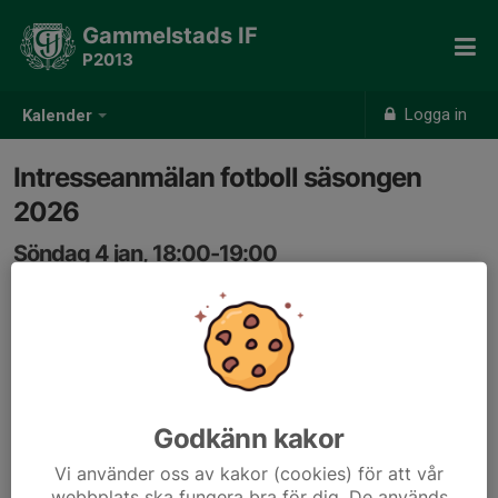
Gammelstads IF
P2013
Logga in
Kalender
Intresseanmälan fotboll säsongen
2026
Söndag 4 jan, 18:00-19:00
x
Samling: 18:00
Inventering av deltagande i fotbollen 2026. Prata med
era barn om de vill vara med i laget nästa år.
Ja eller Nej, skriv gärna en kommentar om ert barn är
Godkänn kakor
tveksam.
Vi använder oss av kakor (cookies) för att vår
webbplats ska fungera bra för dig. De används