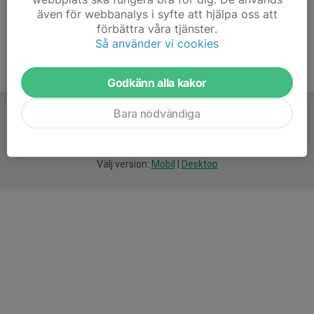
även för webbanalys i syfte att hjälpa oss att
förbättra våra tjänster.
Så använder vi cookies
Godkänn alla kakor
Bara nödvändiga
För
smarta
idrottsföreningar
Välj version:
Mobil
|
Desktop