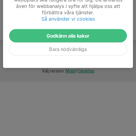
även för webbanalys i syfte att hjälpa oss att
förbättra våra tjänster.
Så använder vi cookies
Godkänn alla kakor
Bara nödvändiga
För
smarta
idrottsföreningar
Välj version:
Mobil
|
Desktop