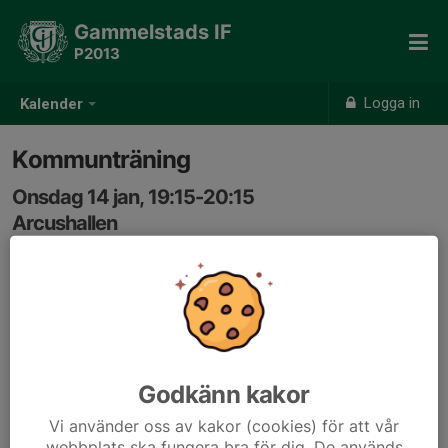
Gammelstads IF
P2013
Logga in
Kalender
Kommunträning
Onsdag 14 jan, 19:15-20:15
Arcushallen
Samling: 19:00
Godkänn kakor
Vi använder oss av kakor (cookies) för att vår
webbplats ska fungera bra för dig. De används