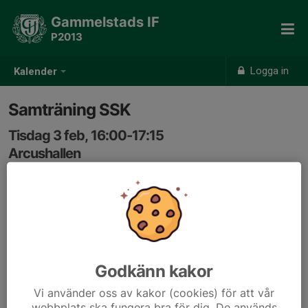
Gammelstads IF
P2013
Logga in
Kalender
Samträning SSK
Tisdag 3 feb, 16:00-17:15
Arcushallen
Samling: 15:45
Godkänn kakor
Vi använder oss av kakor (cookies) för att vår
webbplats ska fungera bra för dig. De används