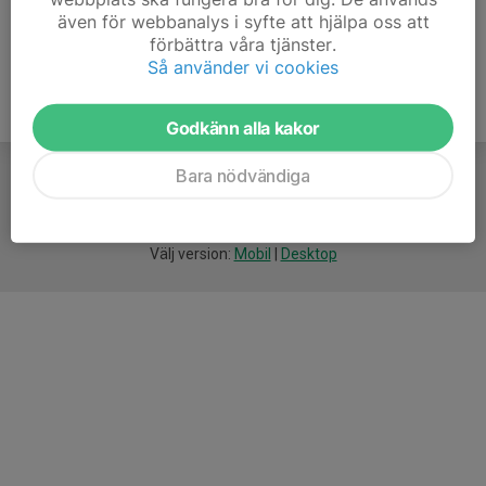
även för webbanalys i syfte att hjälpa oss att
förbättra våra tjänster.
Så använder vi cookies
Godkänn alla kakor
Bara nödvändiga
För
smarta
idrottsföreningar
Välj version:
Mobil
|
Desktop