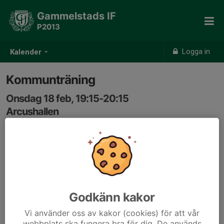
Gammelstads IF
P2013
Logga in
Kalender
Kommunträning
Onsdag 18 feb, 19:15-20:15
Arcushallen
Samling: 19:00
Godkänn kakor
Vi använder oss av kakor (cookies) för att vår
webbplats ska fungera bra för dig. De används