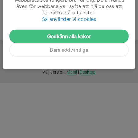
även för webbanalys i syfte att hjälpa oss att
förbättra våra tjänster.
Så använder vi cookies
Godkänn alla kakor
Bara nödvändiga
För
smarta
idrottsföreningar
Välj version:
Mobil
|
Desktop