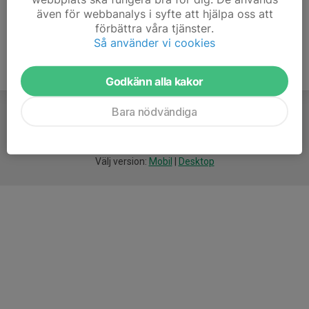
även för webbanalys i syfte att hjälpa oss att
förbättra våra tjänster.
Så använder vi cookies
Godkänn alla kakor
Bara nödvändiga
För
smarta
idrottsföreningar
Välj version:
Mobil
|
Desktop