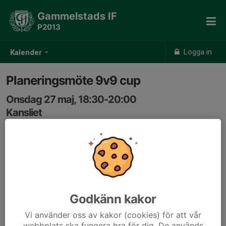
Gammelstads IF
P2013
Logga in
Kalender
Planeringsmöte 9v9 cup
Onsdag 27 maj, 18:30-20:00
Kansliet
Samling: 18:30
Godkänn kakor
Vi använder oss av kakor (cookies) för att vår
webbplats ska fungera bra för dig. De används