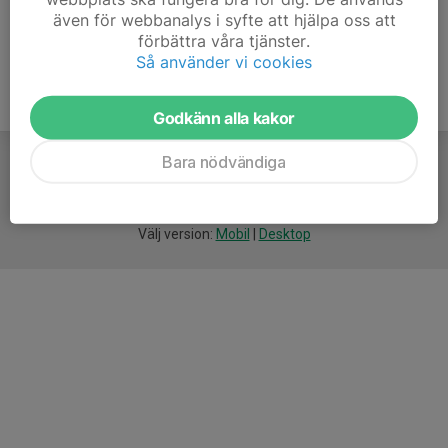
även för webbanalys i syfte att hjälpa oss att
förbättra våra tjänster.
Så använder vi cookies
Godkänn alla kakor
Bara nödvändiga
För
smarta
idrottsföreningar
Välj version:
Mobil
|
Desktop