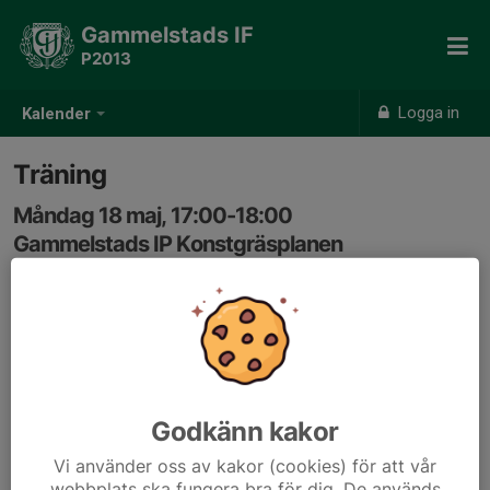
Gammelstads IF
P2013
Logga in
Kalender
Träning
Måndag 18 maj, 17:00-18:00
Gammelstads IP Konstgräsplanen
Samling: 17:00
Godkänn kakor
Vi använder oss av kakor (cookies) för att vår
webbplats ska fungera bra för dig. De används