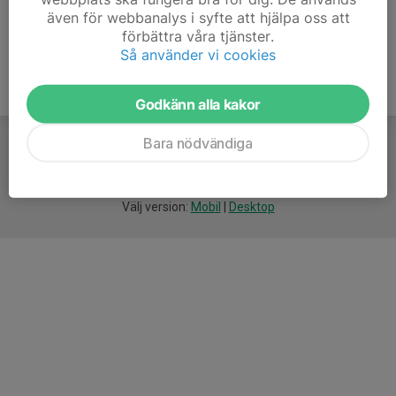
även för webbanalys i syfte att hjälpa oss att
förbättra våra tjänster.
Så använder vi cookies
Godkänn alla kakor
Bara nödvändiga
För
smarta
idrottsföreningar
Välj version:
Mobil
|
Desktop