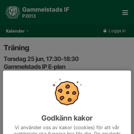
Gammelstads IF
P2013
Logga in
Kalender
Träning
Torsdag 25 jun, 17:30-18:30
Gammelstads IP E-plan
Samling: 17:15, E-plan
Godkänn kakor
Vi använder oss av kakor (cookies) för att vår
webbplats ska fungera bra för dig. De används