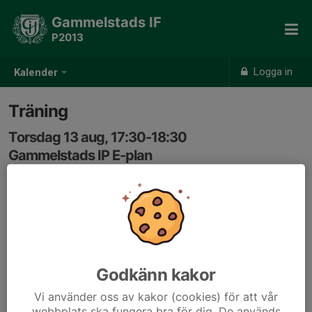
Gammelstads IF
P2013
Logga in
Kalender
Träning
Torsdag 13 aug, 17:30-18:30
Gammelstads IP E-plan
Samling: 17:15, E-plan
Godkänn kakor
Vi använder oss av kakor (cookies) för att vår
webbplats ska fungera bra för dig. De används