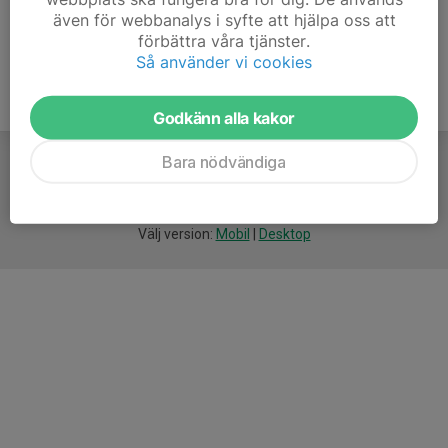
även för webbanalys i syfte att hjälpa oss att
förbättra våra tjänster.
Så använder vi cookies
Godkänn alla kakor
Bara nödvändiga
För
smarta
idrottsföreningar
Välj version:
Mobil
|
Desktop