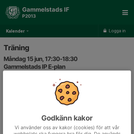
Gammelstads IF
P2013
Logga in
Kalender
Träning
Måndag 15 jun, 17:30-18:30
Gammelstads IP E-plan
Samling: 17:15, E-plan
Godkänn kakor
Vi använder oss av kakor (cookies) för att vår
webbplats ska fungera bra för dig. De används