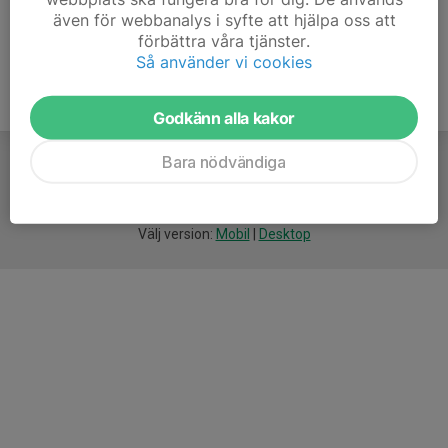
även för webbanalys i syfte att hjälpa oss att
förbättra våra tjänster.
Så använder vi cookies
Godkänn alla kakor
Bara nödvändiga
För
smarta
idrottsföreningar
Välj version:
Mobil
|
Desktop