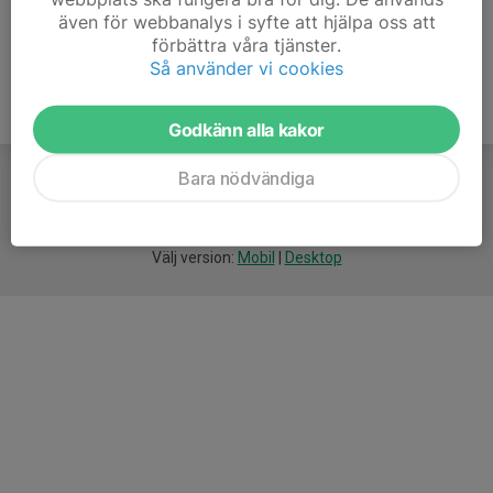
även för webbanalys i syfte att hjälpa oss att
förbättra våra tjänster.
Så använder vi cookies
Godkänn alla kakor
Bara nödvändiga
För
smarta
idrottsföreningar
Välj version:
Mobil
|
Desktop