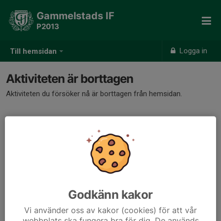
Gammelstads IF
P2013
Logga in
Till hemsidan
Aktiviteten är borttagen
Aktiviteten du försöker nå är borttagen från hemsidan.
Godkänn kakor
Vi använder oss av kakor (cookies) för att vår
webbplats ska fungera bra för dig. De används