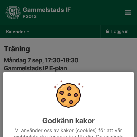
Gammelstads IF
P2013
Logga in
Kalender
Träning
Måndag 7 sep, 17:30-18:30
Gammelstads IP E-plan
Samling: 17:15, E-plan
Godkänn kakor
Vi använder oss av kakor (cookies) för att vår
webbplats ska fungera bra för dig. De används