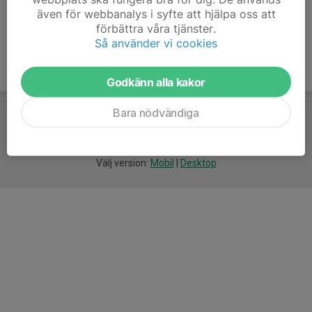
även för webbanalys i syfte att hjälpa oss att
förbättra våra tjänster.
Så använder vi cookies
Godkänn alla kakor
Bara nödvändiga
För
smarta
idrottsföreningar
Välj version:
Mobil
|
Desktop