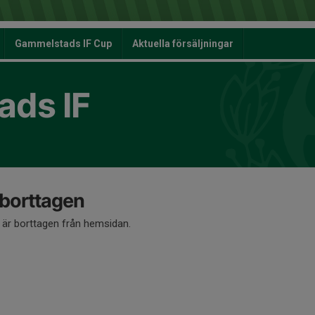
Gammelstads IF Cup
Aktuella försäljningar
ds IF
 borttagen
å är borttagen från hemsidan.