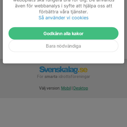
även för webbanalys i syfte att hjälpa oss att
Om det sen visar sig vara fler intresserade än antal
förbättra våra tjänster.
platser så kommer uttagning ske efter sedvanliga
Så använder vi cookies
kriterier så som t ex träningsnärvaro.
Godkänn alla kakor
Bara nödvändiga
För
smarta
idrottsföreningar
Välj version:
Mobil
|
Desktop