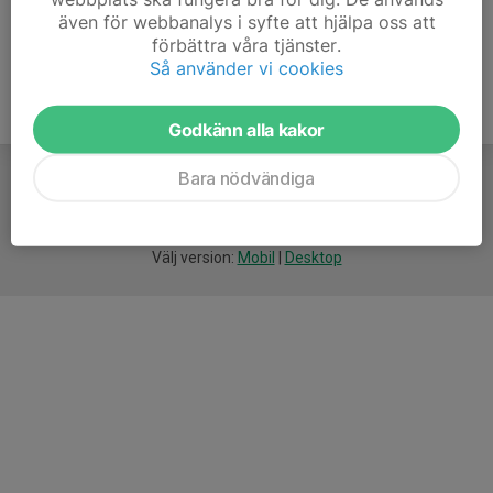
även för webbanalys i syfte att hjälpa oss att
förbättra våra tjänster.
Så använder vi cookies
Godkänn alla kakor
Bara nödvändiga
För
smarta
idrottsföreningar
Välj version:
Mobil
|
Desktop