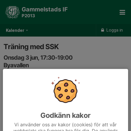
Gammelstads IF
P2013
Logga in
Kalender
Träning med SSK
Onsdag 3 jun, 17:30-19:00
Byavallen
Samling: 17:15
Onsd 3/6 träning med SSK
17.30-19.00 på byavallen, vi får skicka 6st. Extraträning
för de som vill. Detta kommer bli stående så vi rullar på
de som inte får plats denna gång. Först till kvarn.
Godkänn kakor
Vi använder oss av kakor (cookies) för att vår
webbplats ska fungera bra för dig. De används