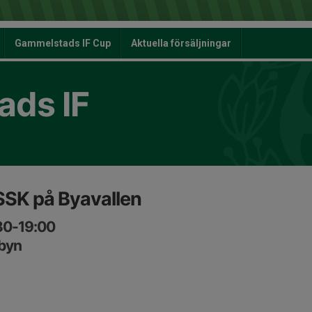
Gammelstads IF Cup
Aktuella försäljningar
ds IF
SSK på Byavallen
:30-19:00
rbyn