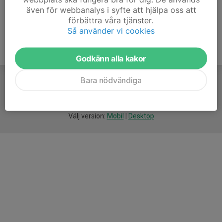
även för webbanalys i syfte att hjälpa oss att
förbättra våra tjänster.
Så använder vi cookies
Godkänn alla kakor
Bara nödvändiga
För
smarta
idrottsföreningar
Välj version:
Mobil
|
Desktop