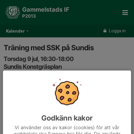
Gammelstads IF
P2013
Logga in
Kalender
Träning med SSK på Sundis
Torsdag 9 jul, 16:30-18:00
Sundis Konstgräsplan
Samling: 16:15
Samträning med ssk
Godkänn kakor
Vi använder oss av kakor (cookies) för att vår
webbplats ska fungera bra för dig. De används