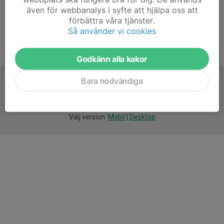
även för webbanalys i syfte att hjälpa oss att
förbättra våra tjänster.
Så använder vi cookies
Godkänn alla kakor
Bara nödvändiga
För
smarta
idrottsföreningar
Välj version:
Mobil
|
Desktop