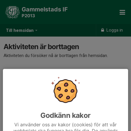
Gammelstads IF
P2013
Logga in
Till hemsidan
Aktiviteten är borttagen
Aktiviteten du försöker nå är borttagen från hemsidan.
Godkänn kakor
Vi använder oss av kakor (cookies) för att vår
webbplats ska fungera bra för dig. De används