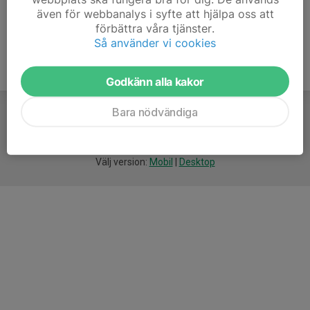
även för webbanalys i syfte att hjälpa oss att
förbättra våra tjänster.
Så använder vi cookies
Godkänn alla kakor
Bara nödvändiga
För
smarta
idrottsföreningar
Välj version:
Mobil
|
Desktop