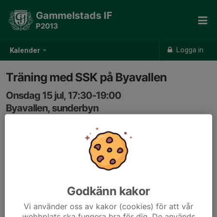
Gammelstads IF
P2013
Logga in
Kalender
Träning med SSK på Byavallen
Onsdag 15 jul, 17:30-19:00
Byavallen, sunderbyn
Samling: 17:15
17:30-19 på Byavallen.
Godkänn kakor
Vi använder oss av kakor (cookies) för att vår
webbplats ska fungera bra för dig. De används