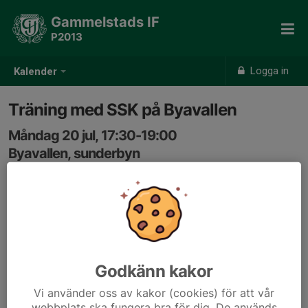
Gammelstads IF
P2013
Logga in
Kalender
Träning med SSK på Byavallen
Måndag 20 jul, 17:30-19:00
Byavallen, sunderbyn
Samling: 17:15
17:30-19 på Byavallen.
Godkänn kakor
Vi använder oss av kakor (cookies) för att vår
webbplats ska fungera bra för dig. De används