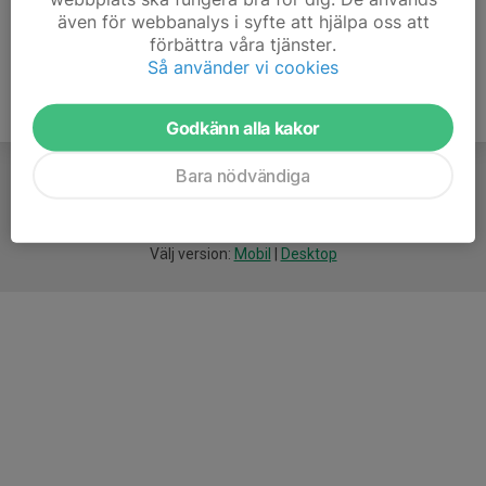
även för webbanalys i syfte att hjälpa oss att
förbättra våra tjänster.
Så använder vi cookies
Godkänn alla kakor
Bara nödvändiga
För
smarta
idrottsföreningar
Välj version:
Mobil
|
Desktop