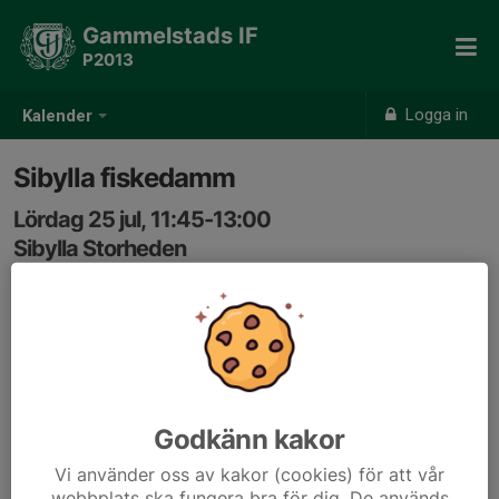
Gammelstads IF
P2013
Logga in
Kalender
Sibylla fiskedamm
Lördag 25 jul, 11:45-13:00
Sibylla Storheden
Samling: 11:45, Sibylla storheden
Godkänn kakor
Vi använder oss av kakor (cookies) för att vår
webbplats ska fungera bra för dig. De används