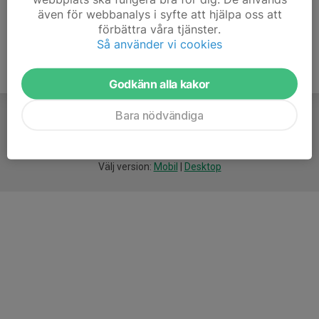
även för webbanalys i syfte att hjälpa oss att
förbättra våra tjänster.
Så använder vi cookies
Godkänn alla kakor
Bara nödvändiga
För
smarta
idrottsföreningar
Välj version:
Mobil
|
Desktop