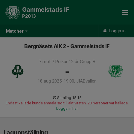
Gammelstads IF
P2013
Logga in
Matcher
Bergnäsets AIK 2 - Gammelstads IF
7 mot 7 Pojkar 12 år Grupp B
-
18 aug 2025, 19:00, JIABvallen
Samling 18:15
Endast kallade kunde anmäla sig till aktiviteten. 23 personer var kallade.
Logga in här
Laguppställning