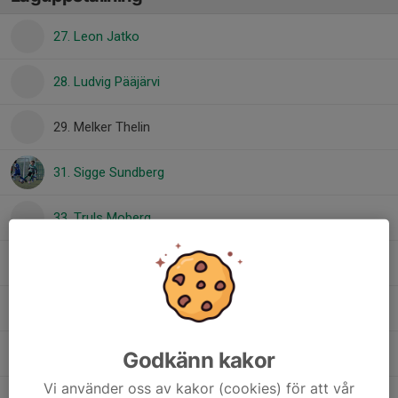
27. Leon Jatko
28. Ludvig Pääjärvi
29. Melker Thelin
31. Sigge Sundberg
33. Truls Moberg
34. Amir Ali Saberi
35. Adrian Silver
37. Freddy Juuso
Godkänn kakor
Vi använder oss av kakor (cookies) för att vår