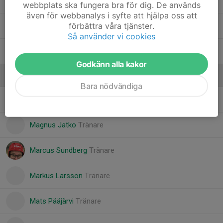
38. Edvin Larsson
webbplats ska fungera bra för dig. De används
även för webbanalys i syfte att hjälpa oss att
förbättra våra tjänster.
41. Ebbe Brunell
Så använder vi cookies
44. Wilmer Thorell
Godkänn alla kakor
Ledare
Bara nödvändiga
Jennie Thelin
Tränare
Magnus Jatko
Tränare
Marcus Sundberg
Tränare
Markus Larsson
Tränare
Mats Pääjärvi
Tränare