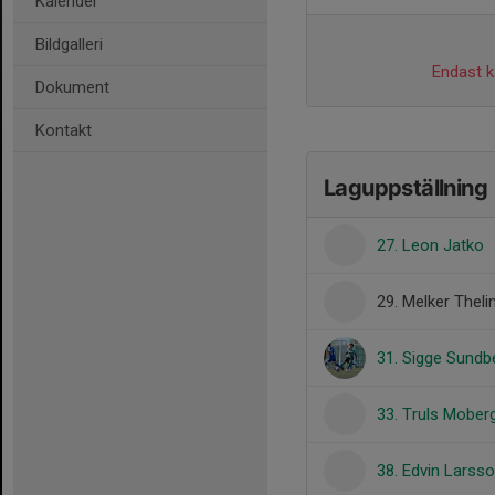
Kalender
Bildgalleri
Endast ka
Dokument
Kontakt
Laguppställning
27. Leon Jatko
29. Melker Theli
31. Sigge Sundb
33. Truls Mober
38. Edvin Larss