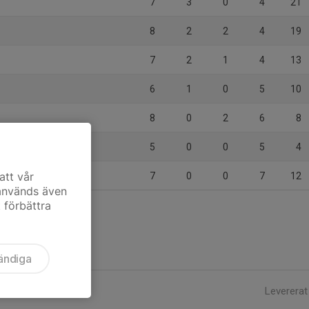
7
3
0
4
21
8
2
2
4
19
7
2
1
4
13
6
1
0
5
10
8
0
2
6
8
Vit
5
0
0
5
4
att vår
7
0
0
7
12
 används även
t förbättra
ändiga
Levererat