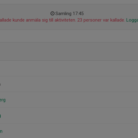
Samling 17:45
llade kunde anmäla sig till aktiviteten. 23 personer var kallade.
Logga
n
erg
g
on