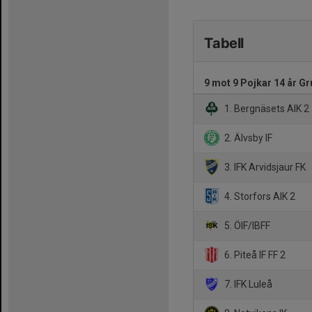
Tabell
9 mot 9 Pojkar 14 år Gr
1. Bergnäsets AIK 2
2. Älvsby IF
3. IFK Arvidsjaur FK
4. Storfors AIK 2
5. ÖIF/IBFF
6. Piteå IF FF 2
7. IFK Luleå