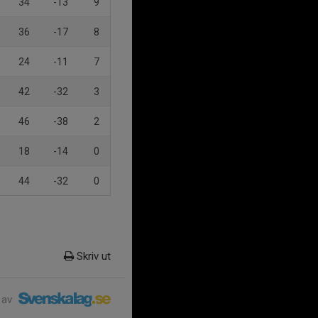
34
-13
9
36
-17
8
24
-11
7
42
-32
3
46
-38
2
18
-14
0
44
-32
0
Skriv ut
 av