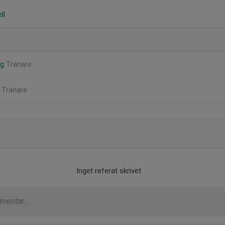
ll
rg
Tränare
n
Tränare
Inget referat skrivet