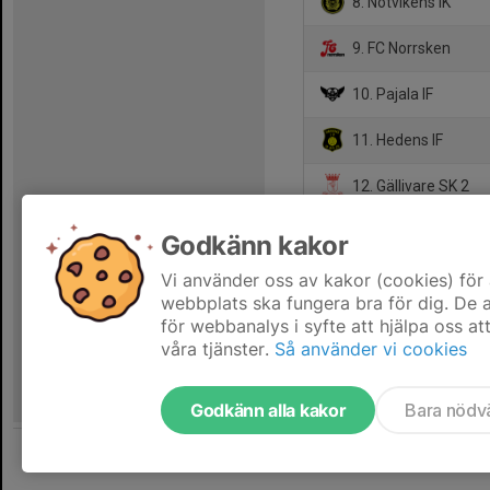
8. Notvikens IK
9. FC Norrsken
10. Pajala IF
11. Hedens IF
12. Gällivare SK 2
13. Gammelstads IF 
Godkänn kakor
14. Lira BK Blå
Vi använder oss av kakor (cookies) för 
webbplats ska fungera bra för dig. De
för webbanalys i syfte att hjälpa oss at
våra tjänster.
Så använder vi cookies
Godkänn alla kakor
Bara nödv
Tjäna pengar till laget