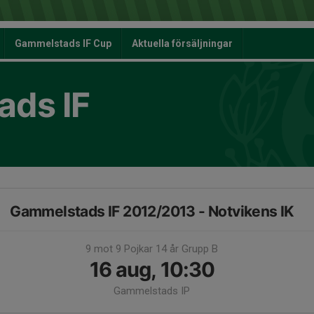
Gammelstads IF Cup
Aktuella försäljningar
ds IF
Gammelstads IF 2012/2013 - Notvikens IK
9 mot 9 Pojkar 14 år Grupp B
16 aug, 10:30
Gammelstads IP