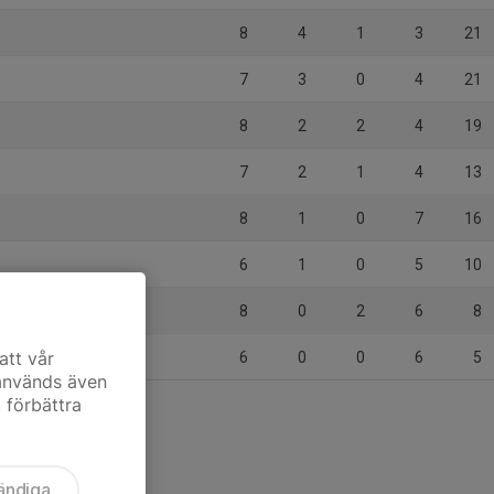
8
4
1
3
21
7
3
0
4
21
8
2
2
4
19
7
2
1
4
13
8
1
0
7
16
6
1
0
5
10
8
0
2
6
8
Vit
att vår
6
0
0
6
5
 används även
t förbättra
ändiga