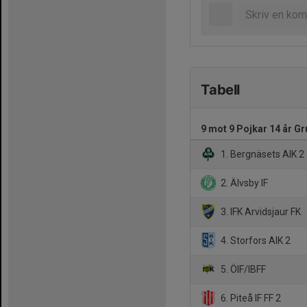
Tabell
9 mot 9 Pojkar 14 år Gr
1. Bergnäsets AIK 2
2. Älvsby IF
3. IFK Arvidsjaur FK
4. Storfors AIK 2
5. ÖIF/IBFF
6. Piteå IF FF 2