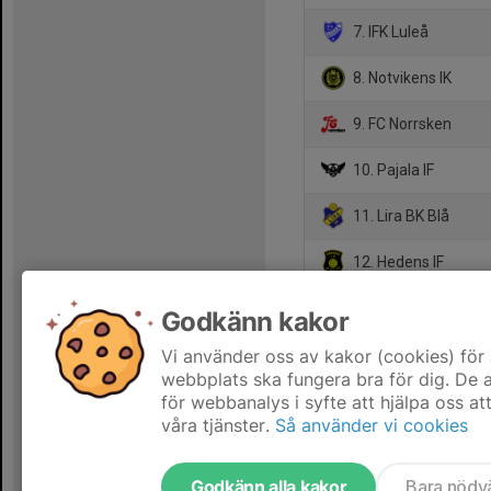
7. IFK Luleå
8. Notvikens IK
9. FC Norrsken
10. Pajala IF
11. Lira BK Blå
12. Hedens IF
13. Gällivare SK 2
Godkänn kakor
14. Gammelstads IF 
Vi använder oss av kakor (cookies) för 
webbplats ska fungera bra för dig. De
för webbanalys i syfte att hjälpa oss at
våra tjänster.
Så använder vi cookies
Godkänn alla kakor
Bara nödv