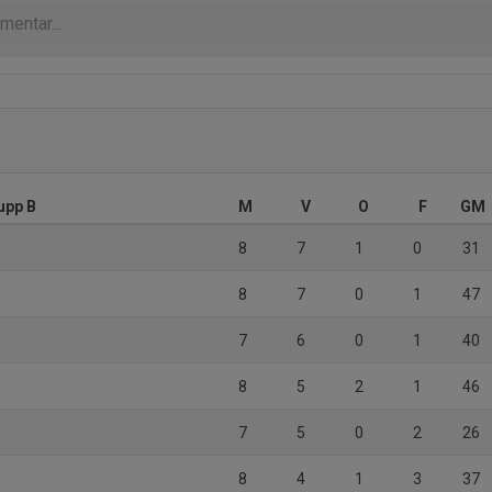
upp B
M
V
O
F
GM
8
7
1
0
31
8
7
0
1
47
7
6
0
1
40
8
5
2
1
46
7
5
0
2
26
8
4
1
3
37