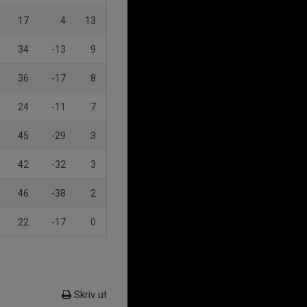
17
4
13
34
-13
9
36
-17
8
24
-11
7
45
-29
3
42
-32
3
46
-38
2
22
-17
0
Skriv ut