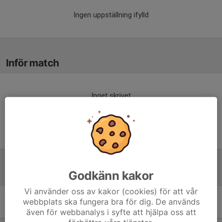
Ingen uppställning ifylld
Inför match
Inget skrivet
Tabell
Godkänn kakor
Vi använder oss av kakor (cookies) för att vår
webbplats ska fungera bra för dig. De används
9 mot 9 Pojkar 14 år Grupp
även för webbanalys i syfte att hjälpa oss att
B
M
+/-
P