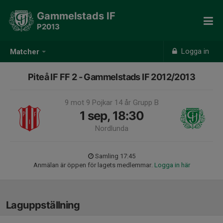
Gammelstads IF
P2013
Logga in
Matcher
Piteå IF FF 2 - Gammelstads IF 2012/2013
9 mot 9 Pojkar 14 år Grupp B
1 sep, 18:30
Nordlunda
Samling 17:45
Anmälan är öppen för lagets medlemmar.
Logga in här
Laguppställning