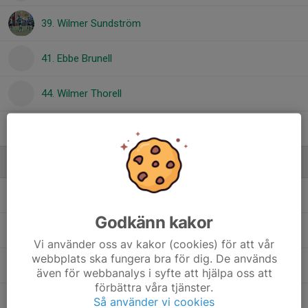
39. Wilmer Sundström
41. Ebbe Brunell
44. Wilmer Thorell
45. Hugo Höglund
Ledare
Magnus Jatko
Tränare
Godkänn kakor
Marcus Sundberg
Tränare
Vi använder oss av kakor (cookies) för att vår
webbplats ska fungera bra för dig. De används
Markus Larsson
Tränare
även för webbanalys i syfte att hjälpa oss att
förbättra våra tjänster.
Mats Pääjärvi
Tränare
Så använder vi cookies