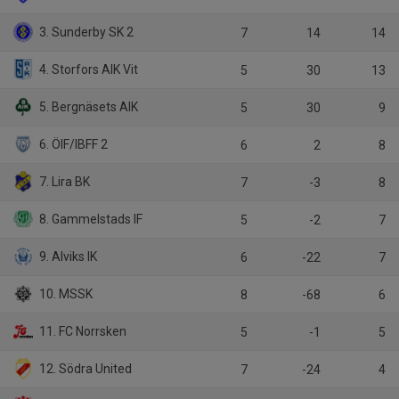
3. Sunderby SK 2
7
14
14
4. Storfors AIK Vit
5
30
13
5. Bergnäsets AIK
5
30
9
6. ÖIF/IBFF 2
6
2
8
7. Lira BK
7
-3
8
8. Gammelstads IF
5
-2
7
9. Alviks IK
6
-22
7
10. MSSK
8
-68
6
11. FC Norrsken
5
-1
5
12. Södra United
7
-24
4