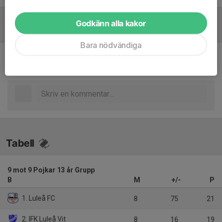
Godkänn alla kakor
Referat
Bara nödvändiga
Inget referat skrivet
Tabell
9 mot 9 Pojkar 13 år Grupp
B
M
+/-
P
1. Luleå FC
8
75
21
2. IFK Luleå Vit
8
16
19