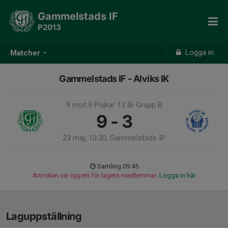
Gammelstads IF
P2013
Logga in
Matcher
Gammelstads IF - Alviks IK
9 mot 9 Pojkar 13 år Grupp B
9 - 3
23 maj, 10:30, Gammelstads IP
Samling 09:45
Anmälan var öppen för lagets medlemmar.
Logga in här
Laguppställning