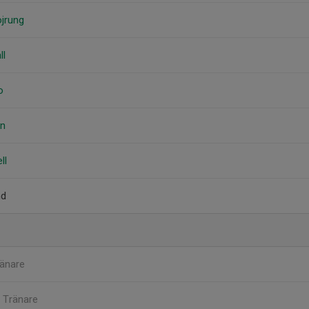
ojrung
ll
o
on
ll
nd
änare
l
Tränare