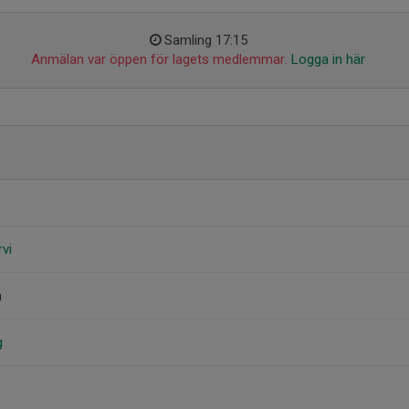
Samling 17:15
Anmälan var öppen för lagets medlemmar.
Logga in här
rvi
n
g