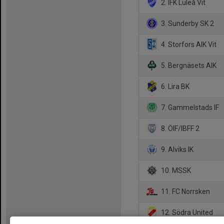
2. IFK Luleå Vit
3. Sunderby SK 2
4. Storfors AIK Vit
5. Bergnäsets AIK
6. Lira BK
7. Gammelstads IF
8. ÖIF/IBFF 2
9. Alviks IK
10. MSSK
11. FC Norrsken
12. Södra United