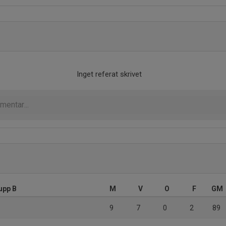
Inget referat skrivet
upp B
M
V
O
F
GM
9
7
0
2
89