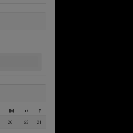
IM
+/-
P
26
63
21