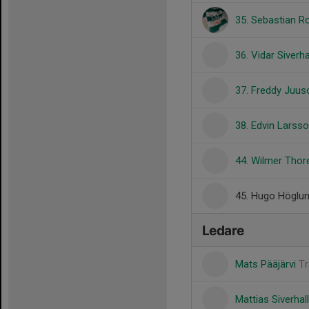
35. Sebastian R
36. Vidar Siverha
37. Freddy Juus
38. Edvin Larss
44. Wilmer Thore
45. Hugo Höglu
Ledare
Mats Pääjärvi
Tr
Mattias Siverhal