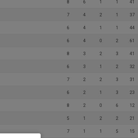
8
6
1
1
41
7
4
2
1
37
6
4
1
1
44
6
4
0
2
61
8
3
2
3
41
6
3
1
2
32
7
2
2
3
31
6
2
1
3
23
8
2
0
6
12
5
1
2
2
21
7
1
1
5
15