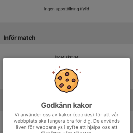
Ingen uppställning ifylld
Inför match
Inget skrivet
Tabell
Godkänn kakor
Vi använder oss av kakor (cookies) för att vår
webbplats ska fungera bra för dig. De används
9 mot 9 Pojkar 13 år Grupp
även för webbanalys i syfte att hjälpa oss att
B
M
+/-
P