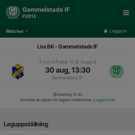
Gammelstads IF
P2013
Logga in
Matcher
Lira BK - Gammelstads IF
9 mot 9 Pojkar 13 år Grupp B
30 aug, 13:30
Björkskatans IP
Samling 12:45
Anmälan är öppen för lagets medlemmar.
Logga in här
Laguppställning