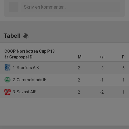
Tabell
COOP Norrbotten Cup P13
år Gruppspel D
M
+/-
P
1. Storfors AIK
2
3
6
2. Gammelstads IF
2
-1
1
3. Sävast AIF
2
-2
1