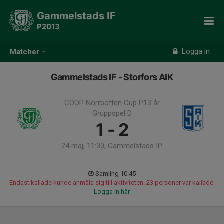
Gammelstads IF
P2013
Logga in
Matcher
Gammelstads IF - Storfors AIK
COOP Norrbotten Cup P13 år
Gruppspel D
1 - 2
24 maj, 11:30, Gammelstads IP
Samling 10:45
Endast kallade kunde anmäla sig till aktiviteten. 23 personer var kallade.
Logga in här