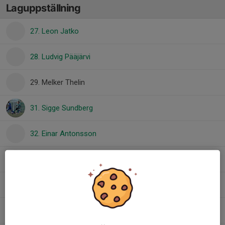
Laguppställning
27. Leon Jatko
28. Ludvig Pääjärvi
29. Melker Thelin
31. Sigge Sundberg
32. Einar Antonsson
35. Adrian Silver
35. Sebastian Rojrung
38. Edvin Larsson