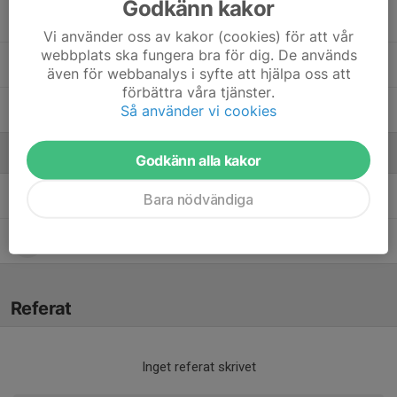
Godkänn kakor
39. Wilmer Sundström
Vi använder oss av kakor (cookies) för att vår
webbplats ska fungera bra för dig. De används
41. Ebbe Brunell
även för webbanalys i syfte att hjälpa oss att
förbättra våra tjänster.
Så använder vi cookies
44. Wilmer Thorell
Ledare
Godkänn alla kakor
Markus Larsson
Tränare
Bara nödvändiga
Mats Pääjärvi
Tränare
Referat
Inget referat skrivet