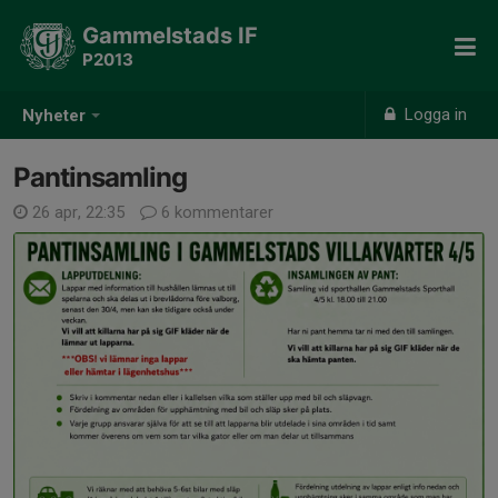
Gammelstads IF
P2013
Logga in
Nyheter
Pantinsamling
26 apr, 22:35
6 kommentarer