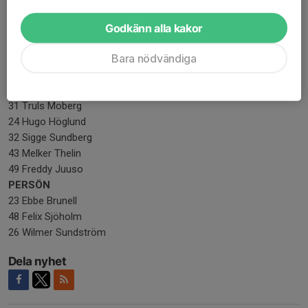
33 Amir Ali Saberi Öhemmanet
38 Leon Jatko Stadsön
Godkänn alla kakor
22 Einar Antonsson Stadsön
Bara nödvändiga
46 Ludvig Pääjärvi Stranden
Linus Rutqvist Stranden
RUTVIK
31 Truls Moberg
24 Hugo Höglund
32 Sigge Sundberg
43 Melker Thelin
49 Freddy Juuso
PERSÖN
23 Ebbe Brunell
48 Felix Sjöholm
26 Wilmer Sundström
Dela nyhet