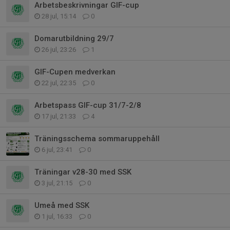
Arbetsbeskrivningar GIF-cup
28 jul, 15:14
0
Domarutbildning 29/7
26 jul, 23:26
1
GIF-Cupen medverkan
22 jul, 22:35
0
Arbetspass GIF-cup 31/7-2/8
17 jul, 21:33
4
Träningsschema sommaruppehåll
6 jul, 23:41
0
Träningar v28-30 med SSK
3 jul, 21:15
0
Umeå med SSK
1 jul, 16:33
0