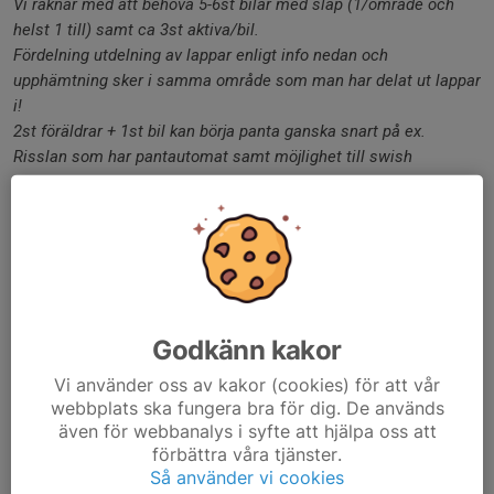
Vi räknar med att behöva 5-6st bilar med släp (1/område och
helst 1 till) samt ca 3st aktiva/bil.
Fördelning utdelning av lappar enligt info nedan och
upphämtning sker i samma område som man har delat ut lappar
i!
2st föräldrar + 1st bil kan börja panta ganska snart på ex.
Risslan som har pantautomat samt möjlighet till swish
utbetalning.
Ev. byten av område meddelas i kommentarsfältet
Grupper - se bilden för kartor (saknas för Rutvik/Persön)
GAMMELSTAD
35 Adrian Silver K-byn
Godkänn kakor
25 Walter Senbom K-byn
Vi använder oss av kakor (cookies) för att vår
34 Sebastian Rojrung K-byn
webbplats ska fungera bra för dig. De används
28 Edvin Larsson Ektjärn
även för webbanalys i syfte att hjälpa oss att
40 Malcolm Niemi Ektjärn
förbättra våra tjänster.
37 Vidar Siverhall Öhemmanet
Så använder vi cookies
41 Wilmer Thorell Öhemmanet