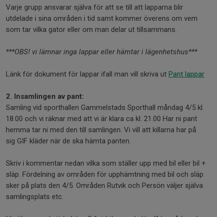
Varje grupp ansvarar själva för att se till att lapparna blir
utdelade i sina områden i tid samt kommer överens om vem
som tar vilka gator eller om man delar ut tillsammans.
***OBS! vi lämnar inga lappar eller hämtar i lägenhetshus***
Länk för dokument för lappar ifall man vill skriva ut
Pant lappar
2. Insamlingen av pant:
Samling vid sporthallen Gammelstads Sporthall måndag 4/5 kl.
18.00 och vi räknar med att vi är klara ca kl. 21.00 Har ni pant
hemma tar ni med den till samlingen. Vi vill att killarna har på
sig GIF kläder när de ska hämta panten.
Skriv i kommentar nedan vilka som ställer upp med bil eller bil +
släp. Fördelning av områden för upphämtning med bil och släp
sker på plats den 4/5. Områden Rutvik och Persön väljer själva
samlingsplats etc.