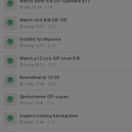
Match sönd 9/8 GIF-Gällivare p12
Igår, 22:19
0
Match lörd 8/8 GIF-ÖIF
6 aug, 15:22
0
Inställd fys Niporna
6 aug, 12:47
0
Match p12 Lira-GIF onsd 5/8
3 aug, 20:15
0
Kvartsfinal kl 10.00
1 aug, 17:38
0
Spelschema GIF-cupen
29 jul, 19:52
0
Dagens träning konstgräset
28 jul, 15:49
0