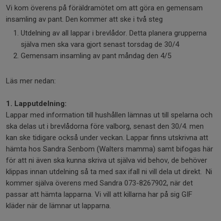
Vi kom överens på föräldramötet om att göra en gemensam
insamling av pant. Den kommer att ske i två steg
Utdelning av all lappar i brevlådor. Detta planera grupperna
själva men ska vara gjort senast torsdag de 30/4
Gemensam insamling av pant måndag den 4/5
Läs mer nedan:
1. Lapputdelning:
Lappar med information till hushållen lämnas ut till spelarna och
ska delas ut i brevlådorna före valborg, senast den 30/4. men
kan ske tidigare också under veckan. Lappar finns utskrivna att
hämta hos Sandra Senbom (Walters mamma) samt bifogas här
för att ni även ska kunna skriva ut själva vid behov, de behöver
klippas innan utdelning så ta med sax ifall ni vill dela ut direkt. Ni
kommer själva överens med Sandra 073-8267902, när det
passar att hämta lapparna. Vi vill att killarna har på sig GIF
kläder när de lämnar ut lapparna.