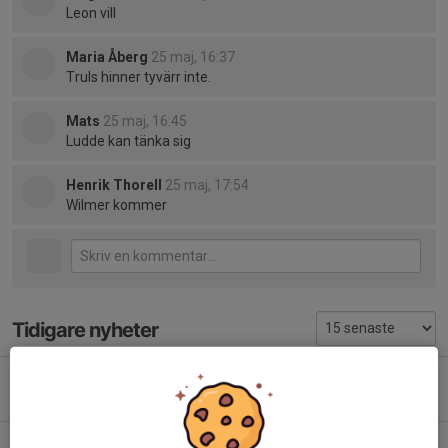
Leon vill
Maria Åberg
25 maj, 16:37
Truls hinner tyvärr inte.
Mats
25 maj, 16:45
Ludde kan tänka sig
Henrik Thorell
25 maj, 17:54
Wilmer kommer
Tidigare nyheter
Resa Kiruna lörd 15/8
Igår, 21:12
5
Träningar v 33