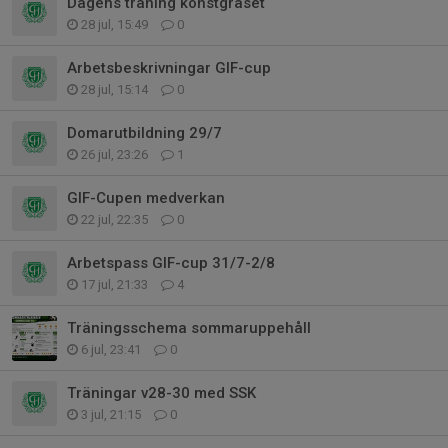
Dagens träning konstgräset
28 jul, 15:49
0
Arbetsbeskrivningar GIF-cup
28 jul, 15:14
0
Domarutbildning 29/7
26 jul, 23:26
1
GIF-Cupen medverkan
22 jul, 22:35
0
Arbetspass GIF-cup 31/7-2/8
17 jul, 21:33
4
Träningsschema sommaruppehåll
6 jul, 23:41
0
Träningar v28-30 med SSK
3 jul, 21:15
0