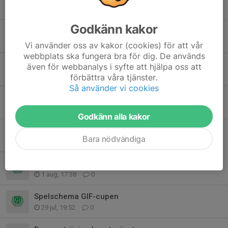
Igår, 20:53
0
Godkänn kakor
Match sönd 9/8 GIF-Gällivare p12
7 aug, 22:19
0
Vi använder oss av kakor (cookies) för att vår
webbplats ska fungera bra för dig. De används
Match lörd 8/8 GIF-ÖIF
även för webbanalys i syfte att hjälpa oss att
6 aug, 15:22
0
förbättra våra tjänster.
Så använder vi cookies
Inställd fys Niporna
6 aug, 12:47
0
Godkänn alla kakor
Match p12 Lira-GIF onsd 5/8
Bara nödvändiga
3 aug, 20:15
0
Kvartsfinal kl 10.00
1 aug, 17:38
0
Spelschema GIF-cupen
29 jul, 19:52
0