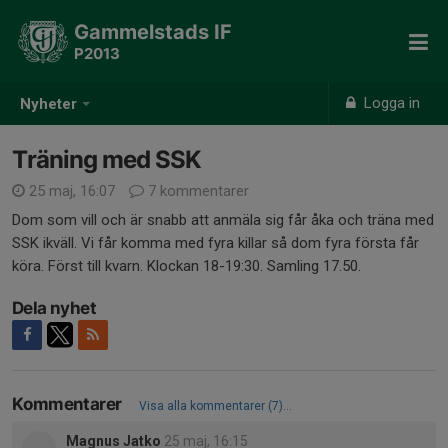
Gammelstads IF
P2013
Logga in
Nyheter
Träning med SSK
25 maj, 16:07
7 kommentarer
Dom som vill och är snabb att anmäla sig får åka och träna med
SSK ikväll. Vi får komma med fyra killar så dom fyra första får
köra. Först till kvarn. Klockan 18-19:30. Samling 17.50.
Dela nyhet
Kommentarer
Visa alla kommentarer (7)...
Magnus Jatko
25 maj, 16:15