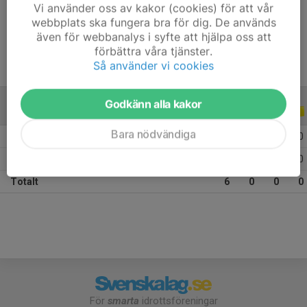
Vi använder oss av kakor (cookies) för att vår
Ålder
13 år
webbplats ska fungera bra för dig. De används
även för webbanalys i syfte att hjälpa oss att
förbättra våra tjänster.
Så använder vi cookies
Godkänn alla kakor
ALLA SERIER
ALLA ÅR
Bara nödvändiga
2026
3
0
0
0
2025
3
0
0
0
Totalt
6
0
0
0
För
smarta
idrottsföreningar