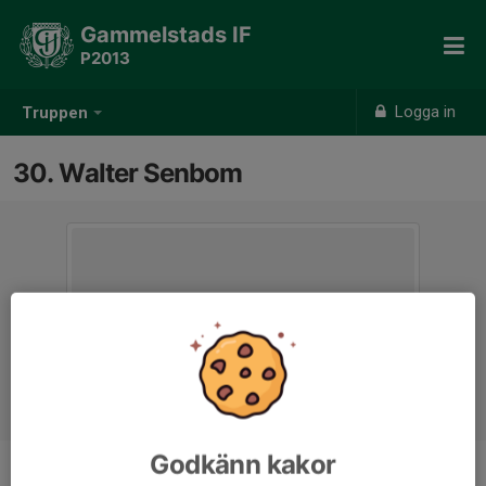
Gammelstads IF
P2013
Logga in
Truppen
30. Walter Senbom
Godkänn kakor
Position
-