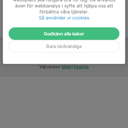
även för webbanalys i syfte att hjälpa oss att
förbättra våra tjänster.
Så använder vi cookies
Godkänn alla kakor
Bara nödvändiga
För
smarta
idrottsföreningar
Välj version:
Mobil
|
Desktop