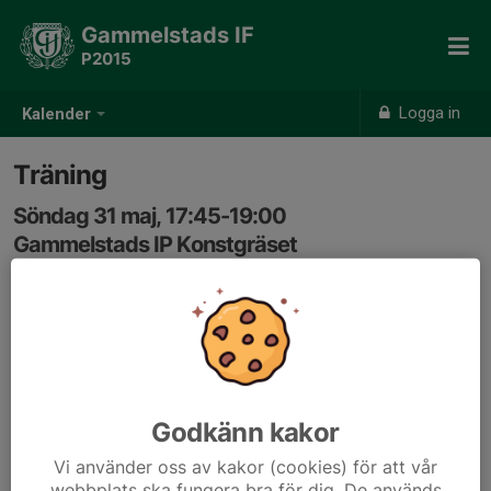
Gammelstads IF
P2015
Logga in
Kalender
Träning
Söndag 31 maj, 17:45-19:00
Gammelstads IP Konstgräset
Samling: 17:45
Samling ombytt och klar kl 17:45, plantid 18-19
Godkänn kakor
Vi använder oss av kakor (cookies) för att vår
webbplats ska fungera bra för dig. De används