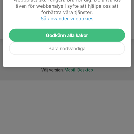
även för webbanalys i syfte att hjälpa oss att
förbättra våra tjänster.
Så använder vi cookies
Godkänn alla kakor
Bara nödvändiga
För
smarta
idrottsföreningar
Välj version:
Mobil
|
Desktop