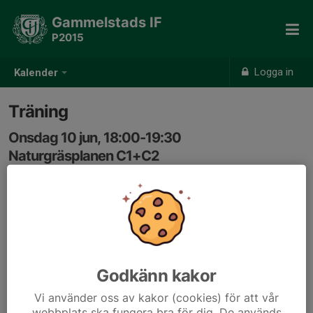
Gammelstads IF
P2015
Logga in
Kalender
Träning
Onsdag 10 jun, 18:00-19:30
Naturgräsplanen C1+C2
Samling: 17:45
Godkänn kakor
Vi använder oss av kakor (cookies) för att vår
webbplats ska fungera bra för dig. De används